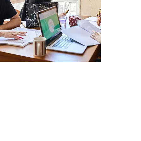
Бакалаврат
Освітній ступінь, що здобувається
на першому рівні вищої освіти.
Триває 4 роки. Обсяг становить
240 кредитів ЄКТС.
Особа має право здобувати
ступінь бакалавра за умови
наявності в неї повної загальної
середньої освіти.