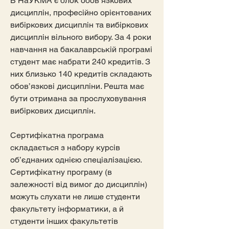
В НаУКМА є блок обов’язкових
дисциплін, професійно орієнтованих
вибіркових дисциплін та вибіркових
дисциплін вільного вибору. За 4 роки
навчання на бакалаврській програмі
студент має набрати 240 кредитів. З
них близько 140 кредитів складають
обов’язкові дисципліни. Решта має
бути отримана за прослуховування
вибіркових дисциплін.
Сертифікатна програма
складається з набору курсів
об’єднаних однією спеціалізацією.
Сертифікатну програму (в
залежності від вимог до дисциплін)
можуть слухати не лише студенти
факультету інформатики, а й
студенти інших факультетів