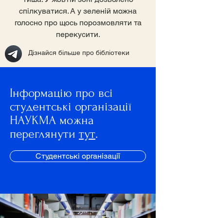
спілкуватися. А у зеленій можна
голосно про щось порозмовляти та
перекусити.
Дізнайся більше про бібліотеки
Інформацію про всі
студентські організації
НАУКМА можна
переглянути
тут
.
Студентські організації