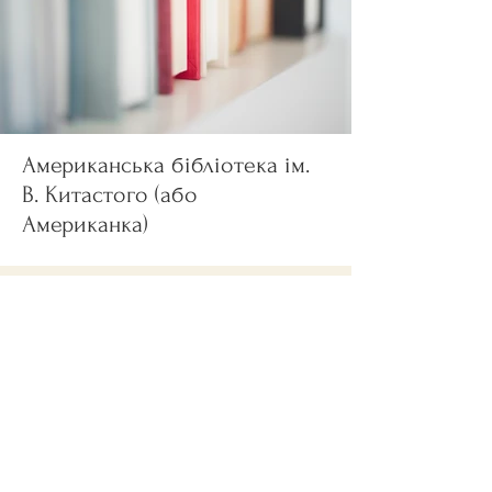
Американська бібліотека ім.
В. Китастого (або
Американка)
Поділ
Поділ — місце, де зосереджені
найкращі кав’ярні, кафешки та
коворкінги столиці. Могилянцям
дуже пощастило з оточуючим
простором.