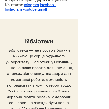
Координаторка: Дар'я Сандалова
Контакти:
telegram
facebook
instagram
youtube
gmail
Бібліотеки
Бібліотеки — не просто зібрання
книжок, це серце будь-якого
університету. Бібліотеки у могилянці
— це не лише простір для навчання,
а також: відпочинку, плацдарм для
командної роботи, можливість
попрацювати з комп’ютером тощо.
Усі бібліотеки розділені на 3 зони:
червона, жовта, зелена. У червоній
зоні повинна завжди бути повна
тиша. У жовтій зоні дозволено