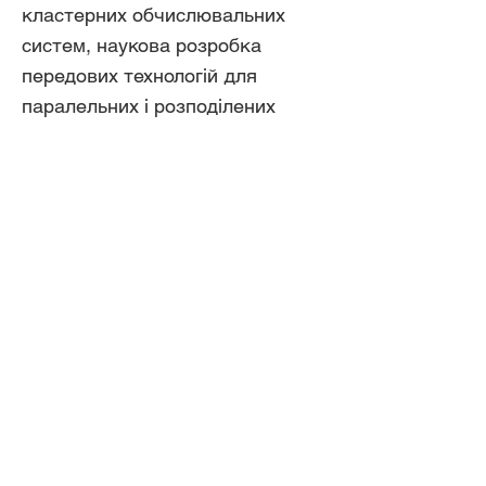
кластерних обчислювальних
систем, наукова розробка
передових технологій для
паралельних і розподілених
застосувань на комп'ютерних
мережах і супер-ЕОМ, розробка
нових ефективних алгоритмів в
даних напрямах, створення
регіональної мережевої академії
CISCO.