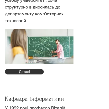
усьому університеті, хоча
структурно відносилась до
департаменту комп’ютерних
технологій.
Деталі
Кафедра інформатики
У 1992 році професор Віталій