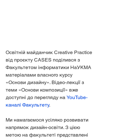
Освітній майданчик Creative Practice 
від проєкту CASES поділився з 
Факультетом інформатики НаУКМА 
матеріалами власного курсу 
«Основи дизайну». Відео-лекції з 
теми «Основи композиції» вже 
доступні до перегляду на 
YouTube-
каналі Факультету
.
Ми намагаємося усіляко розвивати 
напрямок дизайн-освіти. З цією 
метою на факультеті представлені 