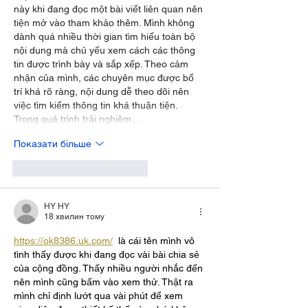
này khi đang đọc một bài viết liên quan nên 
tiện mở vào tham khảo thêm. Mình không 
dành quá nhiều thời gian tìm hiểu toàn bộ 
nội dung mà chủ yếu xem cách các thông 
tin được trình bày và sắp xếp. Theo cảm 
nhận của mình, các chuyên mục được bố 
trí khá rõ ràng, nội dung dễ theo dõi nên 
việc tìm kiếm thông tin khá thuận tiện. 
Trong quá trình trải nghiệm,…
Показати більше
Вподобати
Відповісти
HY HY
18 хвилин тому
https://ok8386.uk.com/
  là cái tên mình vô 
tình thấy được khi đang đọc vài bài chia sẻ 
của cộng đồng. Thấy nhiều người nhắc đến 
nên mình cũng bấm vào xem thử. Thật ra 
mình chỉ định lướt qua vài phút để xem 