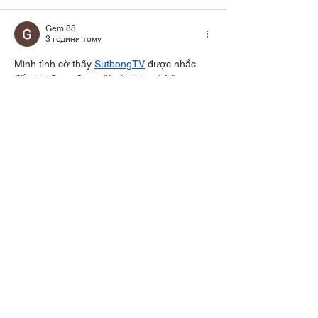
Gem 88
3 години тому
Mình tình cờ thấy 
SutbongTV
 được nhắc 
đến khi đang đọc một vài chia sẻ trên 
mạng nên cũng mở vào xem thử. Mình 
không dành nhiều thời gian khám phá hết 
các nội dung, chủ yếu xem cách họ bố trí 
giao diện và phân chia các chuyên mục. Ấn 
tượng đầu tiên là bố cục được làm khá 
mạch lạc, các phần thông tin được sắp xếp 
theo từng nhóm nên nhìn tổng thể khá dễ 
theo dõi và…
Показати більше
Вподобати
Відповісти
Hải Yến
3 години тому
Khi bắt đầu tìm hiểu các nền tảng giải trí 