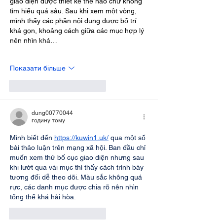
giao diện được thiết kế thế nào chứ không 
tìm hiểu quá sâu. Sau khi xem một vòng, 
mình thấy các phần nội dung được bố trí 
khá gọn, khoảng cách giữa các mục hợp lý 
nên nhìn khá…
Показати більше
Вподобати
Відповісти
dung00770044
годину тому
Mình biết đến 
https://kuwin1.uk/
 qua một số 
bài thảo luận trên mạng xã hội. Ban đầu chỉ 
muốn xem thử bố cục giao diện nhưng sau 
khi lướt qua vài mục thì thấy cách trình bày 
tương đối dễ theo dõi. Màu sắc không quá 
rực, các danh mục được chia rõ nên nhìn 
tổng thể khá hài hòa.
Вподобати
Відповісти