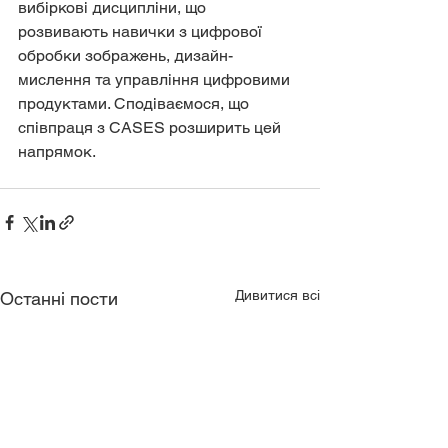
вибіркові дисципліни, що 
розвивають навички з цифрової 
обробки зображень, дизайн-
мислення та управління цифровими 
продуктами. Сподіваємося, що 
співпраця з CASES розширить цей 
напрямок.
Дивитися всі
Останні пости