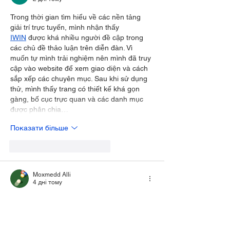
Trong thời gian tìm hiểu về các nền tảng 
giải trí trực tuyến, mình nhận thấy 
IWIN
 được khá nhiều người đề cập trong 
các chủ đề thảo luận trên diễn đàn. Vì 
muốn tự mình trải nghiệm nên mình đã truy 
cập vào website để xem giao diện và cách 
sắp xếp các chuyên mục. Sau khi sử dụng 
thử, mình thấy trang có thiết kế khá gọn 
gàng, bố cục trực quan và các danh mục 
được phân chia…
Показати більше
Вподобати
Відповісти
Moxmedd Alli
4 дні тому
Медицинские драмы сильно 
различаются по реалистичности. В 
одних проектах основное внимание 