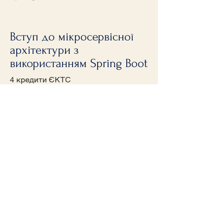
Вступ до мікросервісної
архітектури з
використанням Spring Boot
4 кредити ЄКТС
Вступ (Моноліт +SOA +
мікросервіси)
Rest communication between
servers
Continues Integration (Git branch
strategy, GitLab налаштування)
+Code Review, Continues Delivery
+ стратегії (dev + prod)
JMS Черги повідомлень
(inmemory + standalone) +