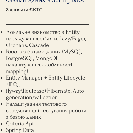
базами даних в Spring Boot
3 кредити ЄКТС
Докладне знайомство з Entity:
наслідування, зв’язки, Lazy/Eager,
Orphans, Cascade
Робота з базами даних (MySQL,
PostgreSQL, MongoDB
налаштування, особливості
mapping)
Entity Manager + Entity Lifecycle
+JPQL
flyway\liquibase+Hibernate, Auto
generation/validation
Налаштування тестового
середовища і тестування роботи
з базою даних
Criteria Api
Spring Data