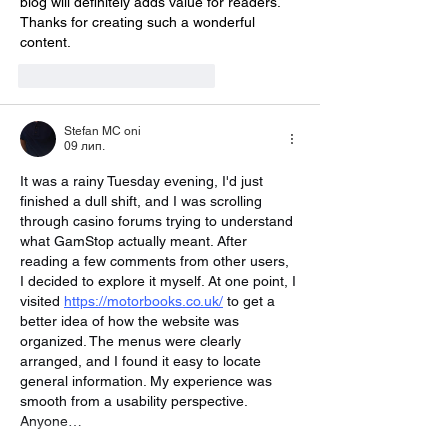
blog will definitely adds value for readers. 
Thanks for creating such a wonderful 
content.
Вподобати
Відповісти
Stefan MC oni
09 лип.
It was a rainy Tuesday evening, I'd just 
finished a dull shift, and I was scrolling 
through casino forums trying to understand 
what GamStop actually meant. After 
reading a few comments from other users, 
I decided to explore it myself. At one point, I 
visited 
https://motorbooks.co.uk/
 to get a 
better idea of how the website was 
organized. The menus were clearly 
arranged, and I found it easy to locate 
general information. My experience was 
smooth from a usability perspective. 
Anyone…