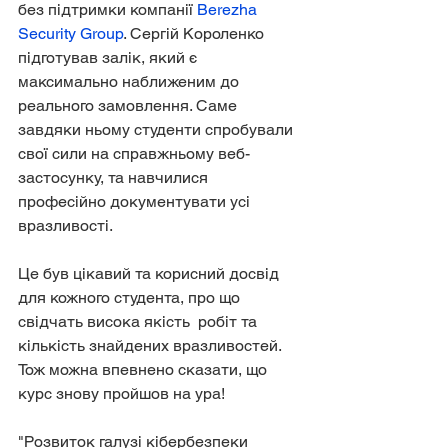
без підтримки компанії 
Berezha 
Security Group
. Сергій Короленко 
підготував залік, який є 
максимально наближеним до 
реального замовлення. Саме 
завдяки ньому студенти спробували 
свої сили на справжньому веб-
застосунку, та навчилися 
професійно документувати усі 
вразливості.
Це був цікавий та корисний досвід 
для кожного студента, про що 
свідчать висока якість  робіт та 
кількість знайдених вразливостей. 
Тож можна впевнено сказати, що 
курс знову пройшов на ура!
"Розвиток галузі кібербезпеки 