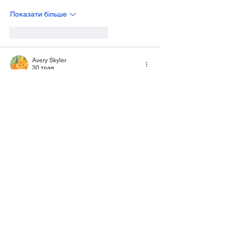
Показати більше
Вподобати
Відповісти
Avery Skyler
30 трав.
Виглядає як спокійний інформаційний 
майданчик, де зібрані базові відомості 
про бренд Pokerdom та його 
онлайн‑формат. 
Є акценти на досвіді роботи компанії, 
ліцензуванні та основних особливостях 
платформи, і все це подано без зайвого 
пафосу. Завдяки цьому перехід на 
https://pokerdoma-12.com
 більше 
сприймається як ознайомлення й збір 
фактів, а не як спроба одразу щось 
нав’язати.
Вподобати
Відповісти