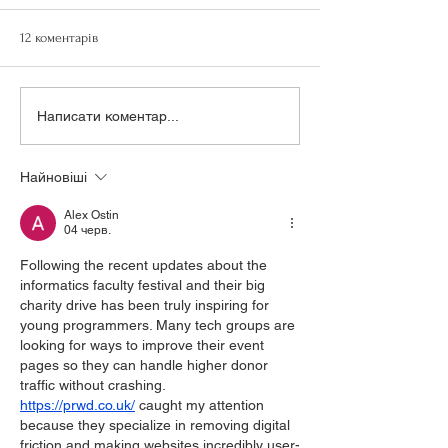
12 коментарів
Викладач факультету
Публічне обговор
Написати коментар...
інформатики розповідає
магістерської осві
про кібергігієну для
програми “Інжене
Дія.Освіта
програмного забе
Найновіші
Alex Ostin
04 черв.
Following the recent updates about the 
informatics faculty festival and their big 
charity drive has been truly inspiring for 
young programmers. Many tech groups are 
looking for ways to improve their event 
pages so they can handle higher donor 
traffic without crashing. 
https://prwd.co.uk/
 caught my attention 
because they specialize in removing digital 
friction and making websites incredibly user-