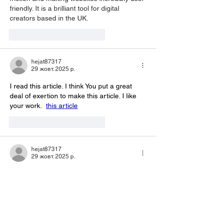
friendly. It is a brilliant tool for digital 
creators based in the UK.
Вподобати
Відповісти
hejat87317
29 жовт. 2025 р.
I read this article. I think You put a great 
deal of exertion to make this article. I like 
your work.  
this article
Вподобати
Відповісти
hejat87317
29 жовт. 2025 р.
I use only high quality materials - you can 
see them at:  
couple growth test / couple 
dynamics test
Вподобати
Відповісти